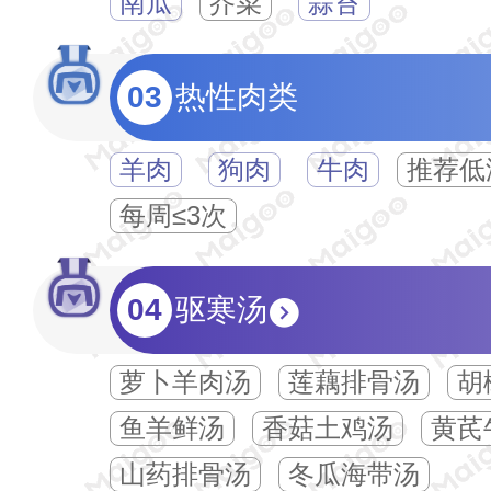
南瓜
‌芥菜
蒜苔
03
热性肉类
羊肉
狗肉
牛肉
推荐低
每周≤3次‌‌
04
驱寒汤
萝卜羊肉汤
莲藕排骨汤
胡
鱼羊鲜汤
香菇土鸡汤
黄芪
山药排骨汤
冬瓜海带汤