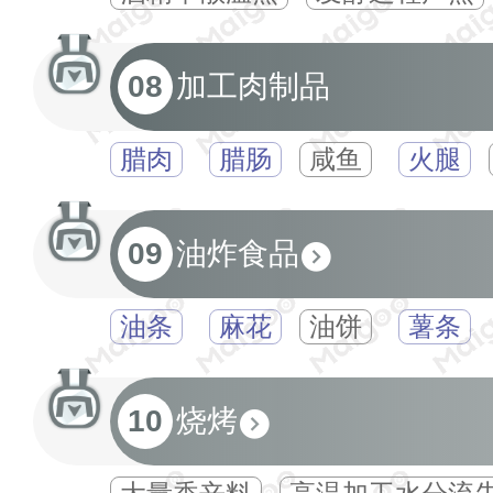
08
加工肉制品
腊肉
腊肠
咸鱼
火腿
09
油炸食品
油条
麻花
油饼
薯条
10
烧烤