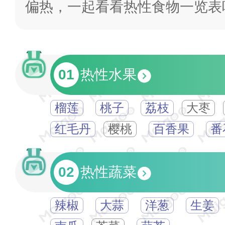
偏热，一起看看热性食物一览表
01
热性水果
榴莲
桃子
荔枝
大枣
红毛丹
樱桃
百香果
番
02
热性蔬菜
辣椒
大蒜
洋葱
生姜