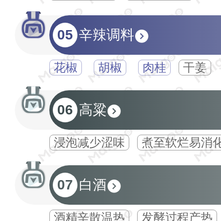
05
辛辣调料
花椒
胡椒
肉桂
干姜
06
高粱
浸泡减少涩味
煮至软烂易消
07
白酒
酒精辛散温热‌
发酵过程产热