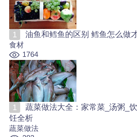
油鱼和鳕鱼的区别 鳕鱼怎么做
食材
1764
蔬菜做法大全：家常菜_汤粥_饮品_小吃_主食等蔬菜烹
饪全析
蔬菜做法