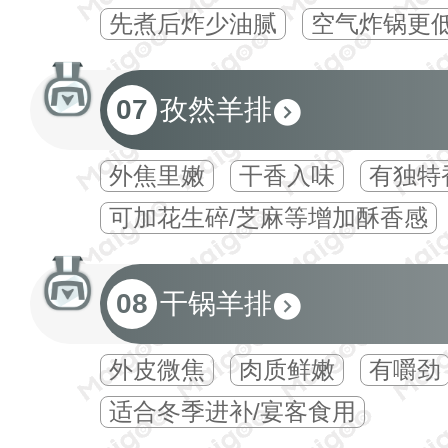
先煮后炸少油腻
空气炸锅更
07
孜然羊排
外焦里嫩
干香入味
有独特
可加花生碎/芝麻等增加酥香感
08
干锅羊排
外皮微焦
肉质鲜嫩
有嚼劲
适合冬季进补/宴客食用