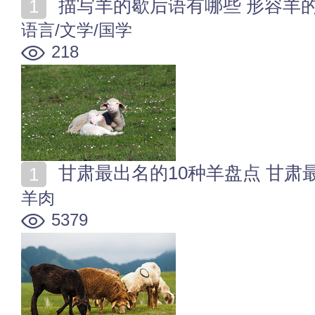
描写羊的歇后语有哪些 形容羊
语言/文学/国学
218
甘肃最出名的10种羊盘点 甘
羊肉
5379