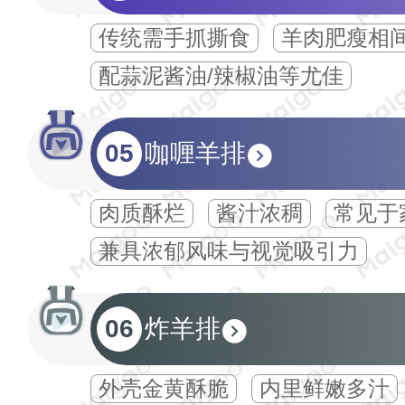
传统需手抓撕食
羊肉肥瘦相
配蒜泥酱油/辣椒油等尤佳
05
咖喱羊排
肉质酥烂
酱汁浓稠
常见于
兼具浓郁风味与视觉吸引力
06
炸羊排
外壳金黄酥脆
内里鲜嫩多汁