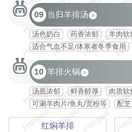
09
当归羊排汤
汤色奶白
药香浓郁
羊肉软
适合气血不足/体寒者冬季食用
10
羊排火锅
汤底浓郁
鲜香醇厚
‌肉质软
可涮羊肉片/鱼丸/宽粉等
配芝
红焖羊排