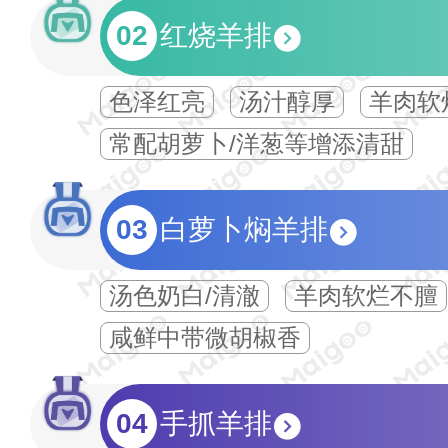
02
红烧羊排
色泽红亮
汤汁醇厚
羊肉软
常配胡萝卜/洋葱等增添清甜
03
白萝卜焖羊排
汤色奶白/清澈
羊肉软烂不膻
咸鲜中带微胡椒香
04
手抓羊排