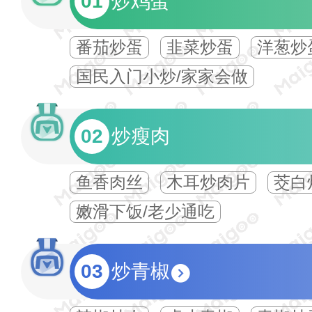
01
炒鸡蛋
番茄炒蛋
韭菜炒蛋
洋葱炒
国民入门小炒/家家会做
02
炒瘦肉
鱼香肉丝
木耳炒肉片
茭白
嫩滑下饭/老少通吃
03
炒青椒