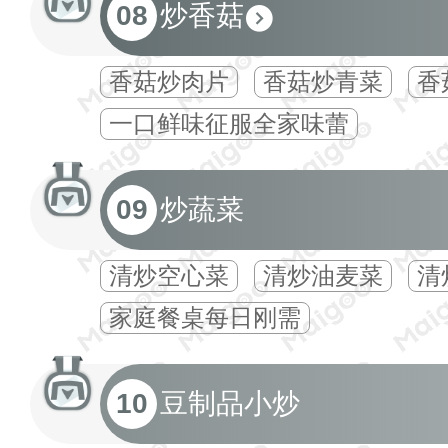
08
炒香菇
香菇炒肉片
香菇炒青菜
香
一口鲜味征服全家味蕾
09
炒蔬菜
清炒空心菜
清炒油麦菜
清
家庭餐桌每日刚需
10
豆制品小炒