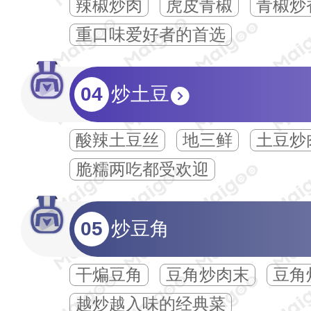
辣椒炒肉
虎皮青椒
青椒炒
重口味爱好者的首选
04
炒土豆
酸辣土豆丝
地三鲜
土豆炒
脆糯两吃都受欢迎
05
炒豆角
干煸豆角
豆角炒肉末
豆角
越炒越入味的经典菜