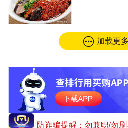
加载更
防诈骗提醒：勿兼职/勿刷