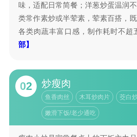
味，适配日常简餐；洋葱炒蛋温润不
类常作素炒或半荤素，荤素百搭，既
各类肉蔬丰富口感，制作耗时不超
部】
炒瘦肉
02
鱼香肉丝
木耳炒肉片
茭白
嫩滑下饭/老少通吃