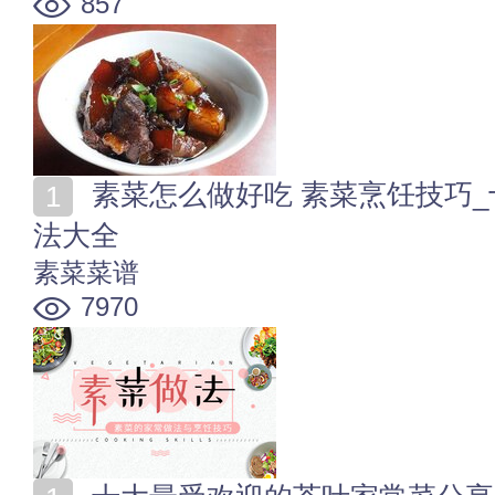
857
素菜怎么做好吃 素菜烹饪技巧_十大素菜_人群素菜等做
法大全
素菜菜谱
7970