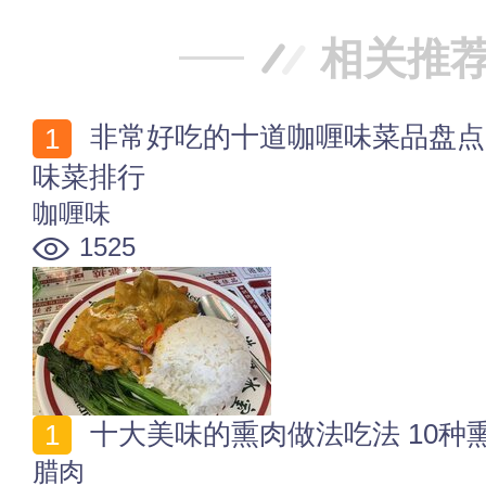
相关推
非常好吃的十道咖喱味菜品盘点 10款鲜咸微辣的咖喱口
味菜排行
咖喱味
1525
十大美味的熏肉做法吃法 10种
腊肉