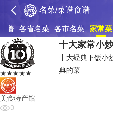
名菜/菜谱食谱
谱食谱
各省名菜
各市名菜
家常菜
十大家常小
十大经典下饭小
典的菜
★★★★★
美食特产馆
0