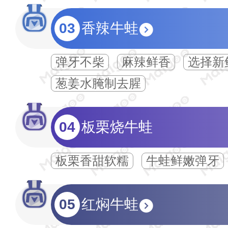
03
香辣牛蛙
弹牙不柴
麻辣鲜香
选择新
葱姜水腌制去腥‌
04
板栗烧牛蛙
板栗香甜软糯
牛蛙鲜嫩弹牙
05
红焖牛蛙