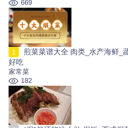
669
煎菜菜谱大全 肉类_水产海鲜_蔬菜_豆制品_面食怎么煎
好吃
家常菜
182