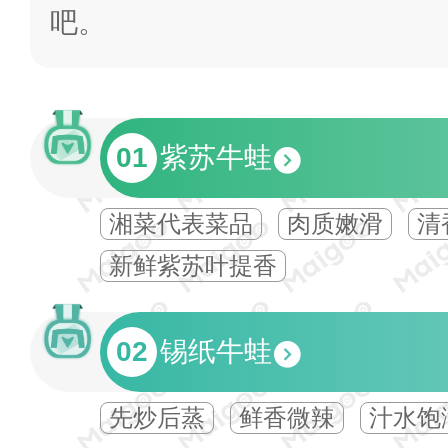
吧。
01
紫苏牛蛙
湘菜代表菜品
肉质嫩滑
清
新鲜紫苏叶提香‌
02
锡纸牛蛙
先炒后蒸
鲜香微辣
汁水饱