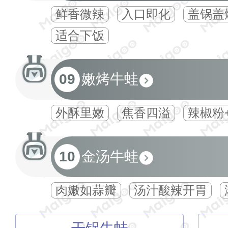
鲜香微辣
入口即化
盖锅盖
适合下饭
09
嫩烤牛蛙
外酥里嫩
焦香四溢
辣椒粉+
10
金汤牛蛙
肉嫩如蒜瓣
汤汁酸辣开胃