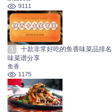
9111
十款非常好吃的鱼香味菜品排名 最出名的10道家常鱼香
味菜谱分享
鱼香
1175