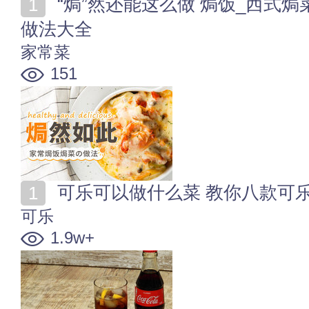
“焗”然还能这么做 焗饭_西式焗菜_中式盐焗_焗制小吃
做法大全
家常菜
151
可乐可以做什么菜 教你八款可
可乐
1.9w+