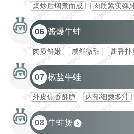
爆炒后焖煮而成
肉质紧实弹
06
酱爆牛蛙
肉质鲜嫩
咸鲜微甜
酱香扑
07
椒盐牛蛙
外皮焦香酥脆
内部细嫩多汁
08
牛蛙煲